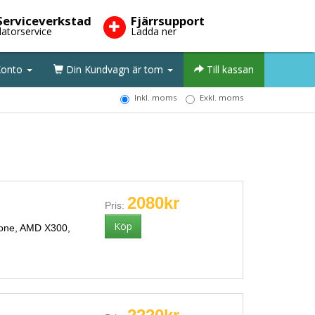
Serviceverkstad
Fjärrsupport
datorservice
Ladda ner
onto
Din Kundvagn är tom
Till kassan
Inkl. moms
Exkl. moms
2080kr
Pris:
bone, AMD X300,