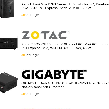
Asrock DeskMini B760 Series, 1,92L storlek PC, Barebone
LGA 1700, PCI Express, Serial ATA III, 120 W
0st i lager
Zotac ZBOX CI360 nano, 0.9L sized PC, Mini-PC, bar
PCI Express, M.2, Wi-Fi 6E (802.11ax), 45 W
0st i lager
GIGABYTE Barb GBT BRIX GB-BTIP-N250 Intel N250 - 1x
Nätverksansluten (Ethernet)
0st i lager