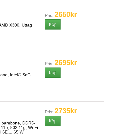
2650kr
Pris:
 AMD X300, Uttag
2695kr
Pris:
one, Intel® SoC,
2735kr
Pris:
 barebone, DDR5-
11b, 802.11g, Wi-Fi
i 6E..., 65 W