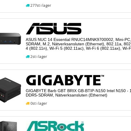
277st i lager
ASUS NUC 14 Essential RNUC14MNK9700002, Mini-PC,
SDRAM, M.2, Nätverksansluten (Ethernet), 802.11a, 802.
4 (802.11n), Wi-Fi 5 (802.11ac), Wi-Fi 6 (802.11ax), Wi-F
2st i lager
GIGABYTE Barb GBT BRIX GB-BTIP-N150 Intel N150 - 1x
DDR5-SDRAM, Nätverksansluten (Ethernet)
0st i lager