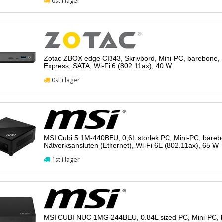
0st i lager
Zotac ZBOX edge CI343, Skrivbord, Mini-PC, barebon
Express, SATA, Wi-Fi 6 (802.11ax), 40 W
0st i lager
MSI Cubi 5 1M-440BEU, 0,6L storlek PC, Mini-PC, bareb
Nätverksansluten (Ethernet), Wi-Fi 6E (802.11ax), 65 W
1st i lager
MSI CUBI NUC 1MG-244BEU, 0.84L sized PC, Mini-PC, b