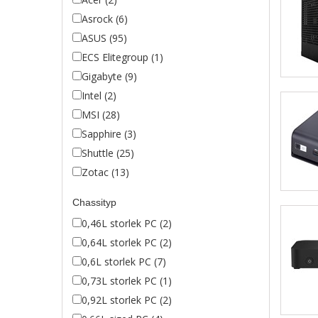
Asrock (6)
ASUS (95)
ECS Elitegroup (1)
Gigabyte (9)
Intel (2)
MSI (28)
Sapphire (3)
Shuttle (25)
Zotac (13)
Chassityp
0,46L storlek PC (2)
0,64L storlek PC (2)
0,6L storlek PC (7)
0,73L storlek PC (1)
0,92L storlek PC (2)