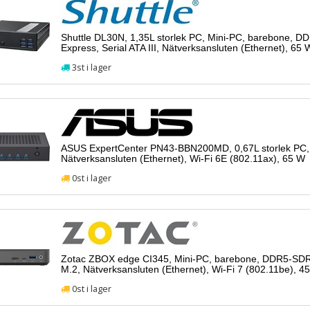
Shuttle DL30N, 1,35L storlek PC, Mini-PC, barebone, 
Express, Serial ATA III, Nätverksansluten (Ethernet), 65 
3st i lager
ASUS ExpertCenter PN43-BBN200MD, 0,67L storlek PC, 
Nätverksansluten (Ethernet), Wi-Fi 6E (802.11ax), 65 W
0st i lager
Zotac ZBOX edge CI345, Mini-PC, barebone, DDR5-SDR
M.2, Nätverksansluten (Ethernet), Wi-Fi 7 (802.11be), 4
0st i lager