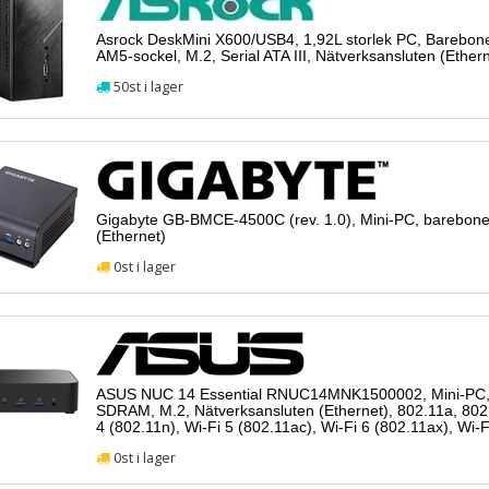
Asrock DeskMini X600/USB4, 1,92L storlek PC, Barebon
AM5-sockel, M.2, Serial ATA III, Nätverksansluten (Ethern
50st i lager
Gigabyte GB-BMCE-4500C (rev. 1.0), Mini-PC, barebone
(Ethernet)
0st i lager
ASUS NUC 14 Essential RNUC14MNK1500002, Mini-PC,
SDRAM, M.2, Nätverksansluten (Ethernet), 802.11a, 802.
4 (802.11n), Wi-Fi 5 (802.11ac), Wi-Fi 6 (802.11ax), Wi-F
0st i lager