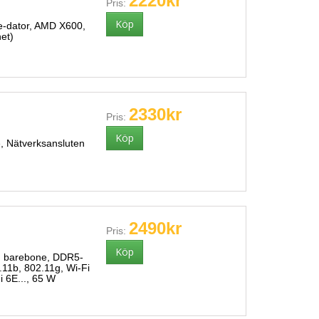
2220kr
Pris:
e-dator, AMD X600,
et)
2330kr
Pris:
, Nätverksansluten
2490kr
Pris:
 barebone, DDR5-
11b, 802.11g, Wi-Fi
i 6E..., 65 W