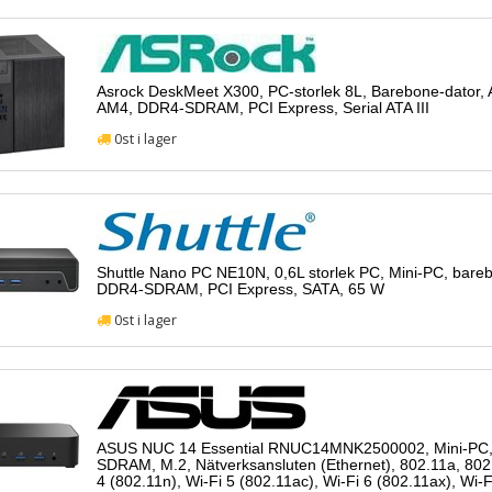
Asrock DeskMeet X300, PC-storlek 8L, Barebone-dator,
AM4, DDR4-SDRAM, PCI Express, Serial ATA III
0st i lager
Shuttle Nano PC NE10N, 0,6L storlek PC, Mini-PC, bareb
DDR4-SDRAM, PCI Express, SATA, 65 W
0st i lager
ASUS NUC 14 Essential RNUC14MNK2500002, Mini-PC,
SDRAM, M.2, Nätverksansluten (Ethernet), 802.11a, 802.
4 (802.11n), Wi-Fi 5 (802.11ac), Wi-Fi 6 (802.11ax), Wi-F