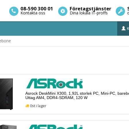
08-590 300 01
Företagstjänster
Kontakta oss
Dina lokala IT-proffs
K
ebone
Asrock DeskMini X300, 1,92L storlek PC, Mini-PC, bare
Uttag AM4, DDR4-SDRAM, 120 W
0st i lager