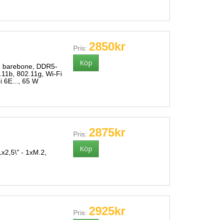
2850kr
Pris:
 barebone, DDR5-
11b, 802.11g, Wi-Fi
i 6E..., 65 W
2875kr
Pris:
2,5\" - 1xM.2,
2925kr
Pris: