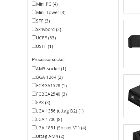
Mini PC (4)
Mini-Tower (3)
SFF (3)
Skrivbord (2)
UCFF (33)
USFF (1)
Processorsockel
AM5-sockel (1)
BGA 1264 (2)
FCBGA1528 (1)
FCBGA2540 (3)
FP8 (3)
LGA 1356 (uttag B2) (1)
LGA 1700 (8)
LGA 1851 (Socket V1) (4)
Uttag AM4 (2)