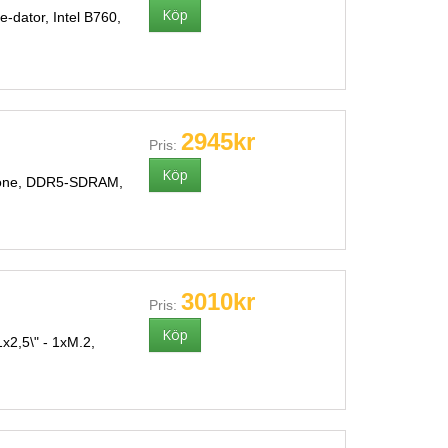
-dator, Intel B760,
2945kr
Pris:
ebone, DDR5-SDRAM,
3010kr
Pris:
2,5\" - 1xM.2,