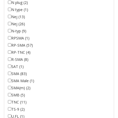
N plug (2)
N type (1)
Nej (13)
Nej (26)
N-typ (9)
RPSMA (1)
RP-SMA (57)
RP-TNC (4)
R-SMA (8)
SAT (1)
SMA (83)
SMA Male (1)
SMA(m) (2)
SMB (5)
TNC (11)
TS-9 (2)
U.FL (1)