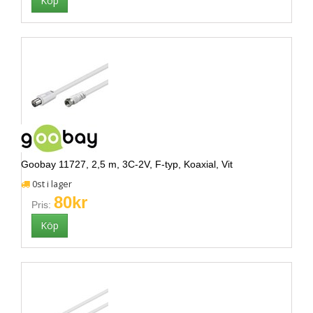
Goobay 11727, 2,5 m, 3C-2V, F-typ, Koaxial, Vit
0st i lager
80kr
Pris: