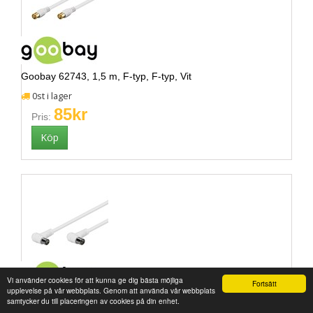
Goobay 62743, 1,5 m, F-typ, F-typ, Vit
0st i lager
85kr
Pris:
Vi använder cookies för att kunna ge dig bästa möjliga
Fortsätt
upplevelse på vår webbplats. Genom att använda vår webbplats
samtycker du till placeringen av cookies på din enhet.
Goobay 67353, 1,5 m, IEC, IEC, Vit