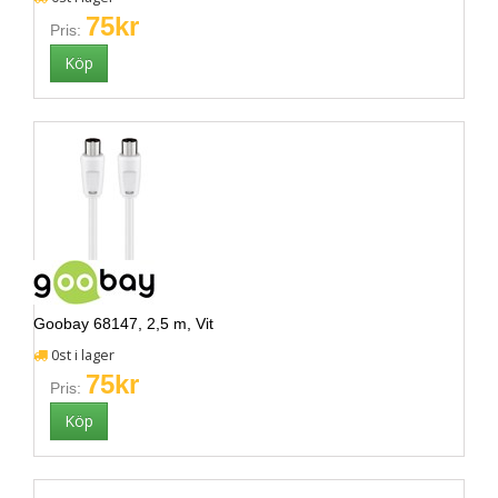
75kr
Pris:
Goobay 68147, 2,5 m, Vit
0st i lager
75kr
Pris: