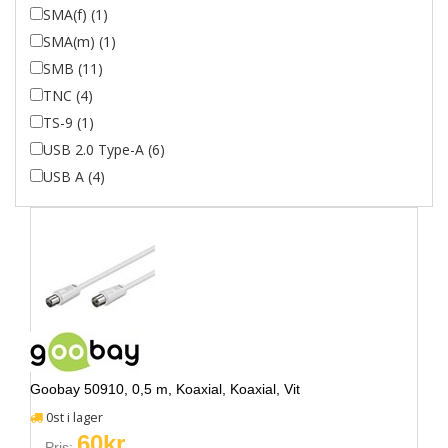
SMA(f) (1)
SMA(m) (1)
SMB (11)
TNC (4)
TS-9 (1)
USB 2.0 Type-A (6)
USB A (4)
Goobay 50910, 0,5 m, Koaxial, Koaxial, Vit
0st i lager
60kr
Pris: