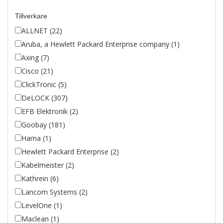
Tillverkare
ALLNET (22)
Aruba, a Hewlett Packard Enterprise company (1)
Axing (7)
Cisco (21)
ClickTronic (5)
DeLOCK (307)
EFB Elektronik (2)
Goobay (181)
Hama (1)
Hewlett Packard Enterprise (2)
Kabelmeister (2)
Kathrein (6)
Lancom Systems (2)
LevelOne (1)
Maclean (1)