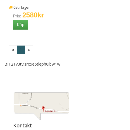
0st i lager
2580kr
Pris:
«
1
»
BIT21v3tvisrc5e5tleph0ibw1w
Kontakt